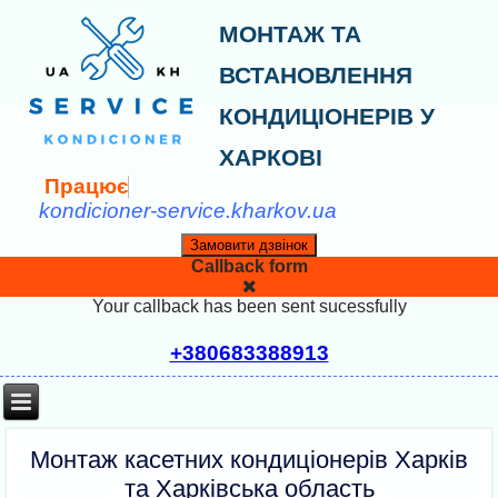
МОНТАЖ ТА
ВСТАНОВЛЕННЯ
КОНДИЦІОНЕРІВ У
ХАРКОВІ
П
р
а
ц
ю
є
м
kondicioner-service.kharkov.ua
Замовити дзвінок
Callback form
Your callback has been sent sucessfully
+380683388913
Монтаж касетних кондиціонерів Харків
та Харківська область