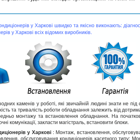
ондиціонерів у Харкові швидко та якісно виконають: діагно
рів у Харкові всіх відомих виробників.
дних каменів у роботі, які звичайній людині знати не під 
якість та тривалість роботи обладнання залежить від дотри
середньо монтажу та встановлення обладнання. На початко
ні комунікації, закласти магістраль, встановити блоки.
иціонерів у Харкові
: Монтаж, встановлення, обслуговув
овлення, обслуговування кондиціонерів касетного типу; Мо