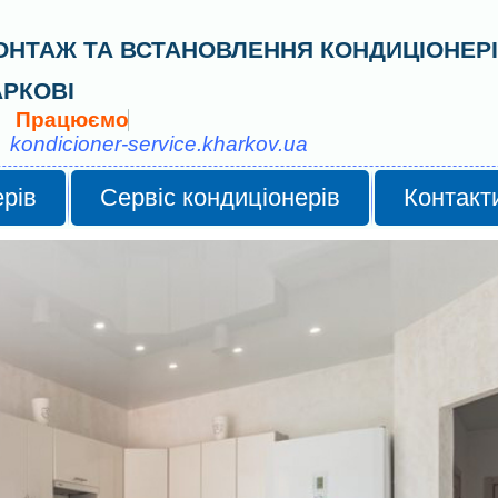
ОНТАЖ ТА ВСТАНОВЛЕННЯ КОНДИЦІОНЕРІ
АРКОВІ
П
р
а
ц
ю
є
м
о
п
о
Х
а
р
к
о
ndicioner-service.kharkov.ua
рів
Сервіс кондиціонерів
Контакт