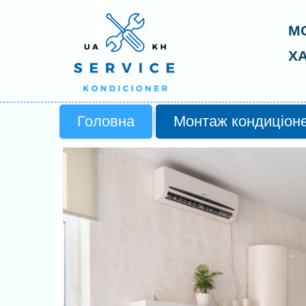
М
Х
ko
Головна
Монтаж кондиціоне