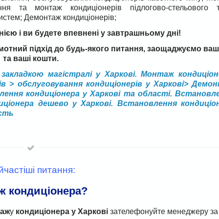
ння та монтаж кондиціонерів підлогово-стельового т
систем; Демонтаж кондиціонерів;
єю і ви будете впевнені у завтрашньому дні!
мотний підхід до будь-якого питання, заощаджуємо ваш
та ваші кошти.
закладкою магістралі у Харкові. Монтаж кондиціон
ів > обслуговування кондиціонерів у Харкові> Демо
лення кондиціонера у Харкові та області. Встановл
иціонера дешево у Харкові. Встановлення кондиціо
ість
йчастіші питання:
аж кондиціонера?
аж
у
кондиціонера у Харкові
зателефонуйте менеджеру за