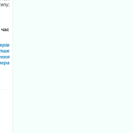
ипу;
 час
ерів
нтаж
ення
нера