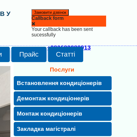
В У
Замовити дзвінок
Callback form
Your callback has been sent
sucessfully
+380683388913
и
Прайс
Статті
Послуги
Встановлення кондиціонерів
Демонтаж кондиціонерів
Монтаж кондиціонерів
Закладка магістралі