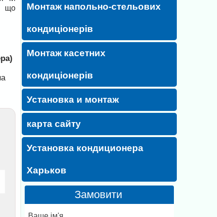
Монтаж напольно-стельових
, що
кондиціонерів
Монтаж касетних
ра)
кондиціонерів
на
Установка и монтаж
карта сайту
Установка кондиционера
Харьков
Замовити
Ваше ім'я