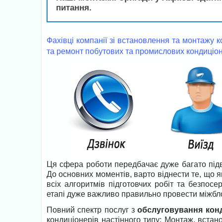
питання.
Фахівці компанії зі встановлення та монтажу к
та ремонт побутових та промислових кондиціоне
Ця сфера роботи передбачає дуже багато підво
До основних моментів, варто віднести те, що 
всіх алгоритмів підготовчих робіт та безпо
етапі дуже важливо правильно провести міжблоч
Повний спектр послуг з
обслуговування конд
кондиціонерів настінного типу; Монтаж, встан