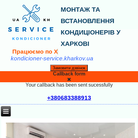
МОНТАЖ ТА
ВСТАНОВЛЕННЯ
КОНДИЦІОНЕРІВ У
ХАРКОВІ
П
р
а
ц
ю
є
м
о
п
о
Х
а
р
к
о
в
kondicioner-service.kharkov.ua
Замовити дзвінок
Callback form
Your callback has been sent sucessfully
+380683388913