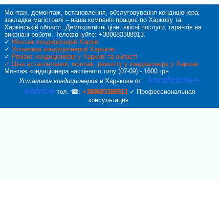
Монтаж, демонтаж, встановлення, обслуговування кондиціонера,
закладка магістралі – наша компанія працює по Харкову та
Харківській області. Демократичні ціни, якісні послуги, гарантія на
виконані роботи. Телефонуйте: +380683388913
✓
Монтаж кондиціонерів Харків
✓
Установка кондиционеров Харьков
✓
Ремонт кондиціонерів у Харкові та області
✓
Ціна встановлення, монтаж, ремонту у кондиціонера у Харкові
Монтаж кондиціонера настінного типу (07-09) - 1600 грн
kondicioner-
Установка кондиционеров
в Харькове от
service
тел. ☎:
+380683388913
✓ Профессиональная
консультация
Callback form
Provide us with your phone number