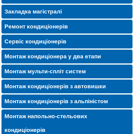
проведення інструктажу персоналу (на пульті);
виначення причин непрацездатності;
Закладка магістралі
невеликий ремонт кондиціонера
.
Ремонт кондиціонерів
Сервіс кондиціонерів
Монтаж кондиціонера у два етапи
Монтаж мульти-спліт систем
Монтаж кондиціонерів з автовишки
Монтаж кондиціонерів з альпіністом
Монтаж напольно-стельових
кондиціонерів