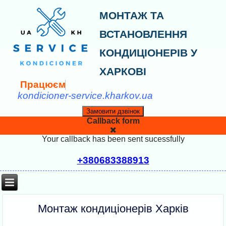
МОНТАЖ ТА
ВСТАНОВЛЕННЯ
КОНДИЦІОНЕРІВ У
ХАРКОВІ
П
р
а
ц
ю
є
м
о
п
kondicioner-service.kharkov.ua
Замовити дзвінок
Callback form
Your callback has been sent sucessfully
+380683388913
Монтаж кондиціонерів Харків