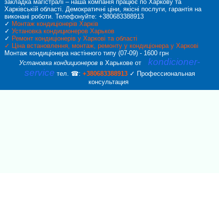
закладка магістралі – наша компанія працює по Харкову та
Харківській області. Демократичні ціни, якісні послуги, гарантія на
виконані роботи. Телефонуйте: +380683388913
✓
Монтаж кондиціонерів Харків
✓
Установка кондиционеров Харьков
✓
Ремонт кондиціонерів у Харкові та області
✓
Ціна встановлення, монтаж, ремонту у кондиціонера у Харкові
Монтаж кондиціонера настінного типу (07-09) - 1600 грн
kondicioner-
Установка кондиционеров
в Харькове от
service
тел. ☎:
+380683388913
✓ Профессиональная
консультация
Callback form
Provide us with your phone number