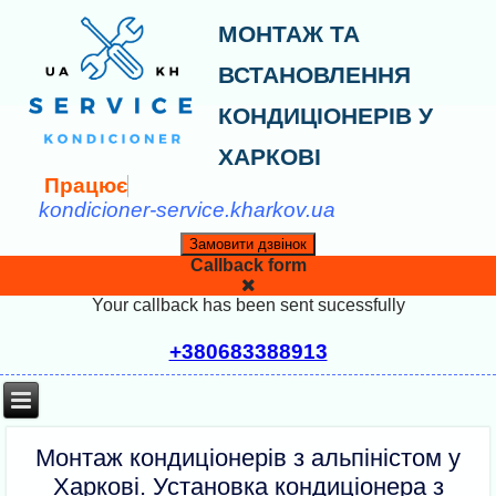
МОНТАЖ ТА
ВСТАНОВЛЕННЯ
КОНДИЦІОНЕРІВ У
ХАРКОВІ
П
р
а
ц
ю
є
м
о
kondicioner-service.kharkov.ua
Замовити дзвінок
Callback form
Your callback has been sent sucessfully
+380683388913
Монтаж кондиціонерів з альпіністом у
Харкові. Установка кондиціонера з