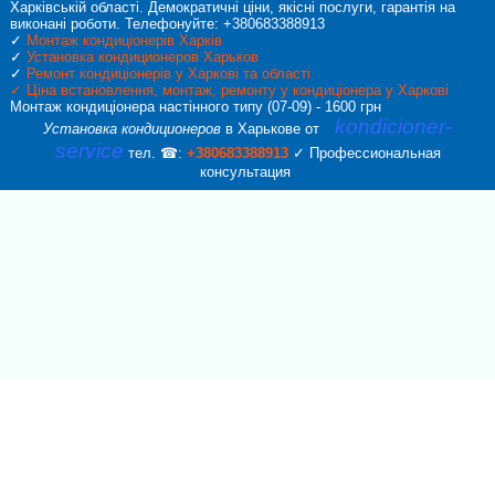
Харківській області. Демократичні ціни, якісні послуги, гарантія на
виконані роботи. Телефонуйте: +380683388913
✓
Монтаж кондиціонерів Харків
✓
Установка кондиционеров Харьков
✓
Ремонт кондиціонерів у Харкові та області
✓
Ціна встановлення, монтаж, ремонту у кондиціонера у Харкові
Монтаж кондиціонера настінного типу (07-09) - 1600 грн
kondicioner-
Установка кондиционеров
в Харькове от
service
тел. ☎:
+380683388913
✓ Профессиональная
консультация
Callback form
Provide us with your phone number