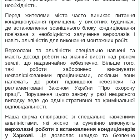
необхідність.
Перед жителями міста часто виникає питання
кондиціонування приміщень у висотних будинках,
де встановлення зовнішнього блоку кондиціювання
пов'язана з необхідністю залучення верхолазів і
навіть альпіністів для виконання монтажних робіт.
Верхолази та альпіністи спеціально навчені та
мають досвід роботи на значній висоті над рівнем
землі, що надзвичайно небезпечно. Більше того,
такі роботи заборонено виконувати
некваліфікованими працівниками, оскільки вони
належать до робіт підвищеної небезпеки та
регламентовані Законом України "Про охорону
праці". Порушення цього закону у разі нещасного
випадку веде до адміністративної та кримінальної
відповідальності.
Наша фірма співпрацює зі спеціально навченими
альпіністами, які якісно та сумлінно виконують
верхолазні роботи з встановлення кондиціонерів
у Харкові
. Це дозволяє швидко та безпечно