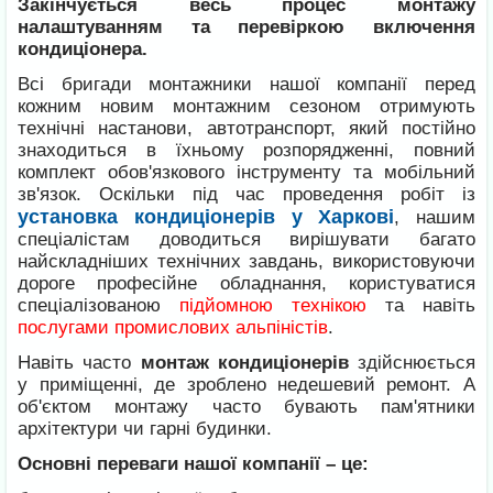
Закінчується весь процес монтажу
налаштуванням та перевіркою включення
кондиціонера.
Всі бригади монтажники нашої компанії перед
кожним новим монтажним сезоном отримують
технічні настанови, автотранспорт, який постійно
знаходиться в їхньому розпорядженні, повний
комплект обов'язкового інструменту та мобільний
зв'язок. Оскільки під час проведення робіт із
установка кондиціонерів у Харкові
, нашим
спеціалістам доводиться вирішувати багато
найскладніших технічних завдань, використовуючи
дороге професійне обладнання, користуватися
спеціалізованою
підйомною технікою
та навіть
послугами промислових альпіністів
.
Навіть часто
монтаж кондиціонерів
здійснюється
у приміщенні, де зроблено недешевий ремонт. А
об'єктом монтажу часто бувають пам'ятники
архітектури чи гарні будинки.
Основні переваги нашої компанії – це: