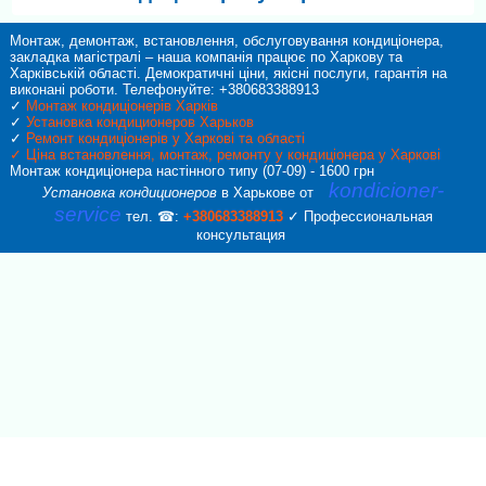
Монтаж, демонтаж, встановлення, обслуговування кондиціонера,
закладка магістралі – наша компанія працює по Харкову та
Харківській області. Демократичні ціни, якісні послуги, гарантія на
виконані роботи. Телефонуйте: +380683388913
✓
Монтаж кондиціонерів Харків
✓
Установка кондиционеров Харьков
✓
Ремонт кондиціонерів у Харкові та області
✓
Ціна встановлення, монтаж, ремонту у кондиціонера у Харкові
Монтаж кондиціонера настінного типу (07-09) - 1600 грн
kondicioner-
Установка кондиционеров
в Харькове от
service
тел. ☎:
+380683388913
✓ Профессиональная
консультация
Callback form
Provide us with your phone number