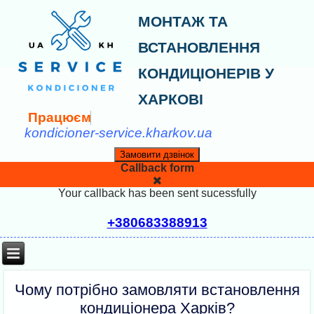
МОНТАЖ ТА
ВСТАНОВЛЕННЯ
КОНДИЦІОНЕРІВ У
ХАРКОВІ
П
р
а
ц
ю
є
м
о
п
kondicioner-service.kharkov.ua
Замовити дзвінок
Callback form
Your callback has been sent sucessfully
+380683388913
Чому потрібно замовляти встановлення
кондиціонера Харків?