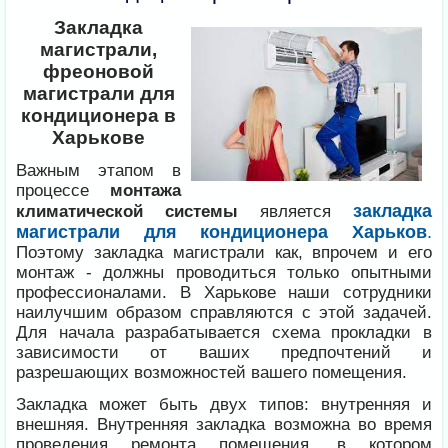
Закладка
магистрали,
фреоновой
магистрали для
кондиционера в
Харькове
Важным этапом в
процессе
монтажа
закладка
климатической системы
является
магистрали для кондиционера Харьков
.
Поэтому закладка магистрали как, впрочем и его
монтаж - должны проводиться только опытными
профессионалами. В Харькове наши сотрудники
наилучшим образом справляются с этой задачей.
Для начала разрабатывается схема прокладки в
зависимости от ваших предпочтений и
разрешающих возможностей вашего помещения.
Закладка может быть двух типов: внутренняя и
внешняя. Внутренняя закладка возможна во время
проведения ремонта помещения, в котором