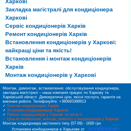
Харкові
Закладка магістралі для кондиціонера
Харкові
Сервіс кондиціонерів Харків
Ремонт кондиціонерів Харків
Встановлення кондиціонерів у Харкові:
найкращі ціни та якість!
Встановлення і монтаж кондиціонерів
Харків
Монтаж кондиціонерів у Харкові
Монтаж, демонтаж, встановлення, обслуговування кондиціонера,
закладка магістралі – наша компанія працює по Харкову та
Харківській області. Демократичні ціни, якісні послуги, гарантія на
виконані роботи. Телефонуйте: +380683388913
✓
Монтаж кондиціонерів Харків
✓
Установка кондиционеров Харьков
✓
Ремонт кондиціонерів у Харкові та області
✓
Ціна встановлення, монтаж, ремонту у кондиціонера у Харкові
Монтаж кондиціонера настінного типу (07-09) - 1600 грн
kondicioner-
Установка кондиционеров
в Харькове от