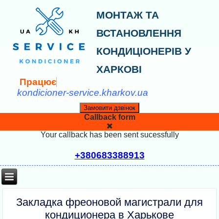
МОНТАЖ ТА
ВСТАНОВЛЕННЯ
КОНДИЦІОНЕРІВ У
ХАРКОВІ
П
р
а
ц
ю
є
м
о
kondicioner-service.kharkov.ua
Замовити дзвінок
Callback form
Your callback has been sent sucessfully
+380683388913
Закладка фреоновой магистрали для
кондиционера в Харькове